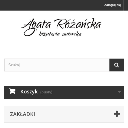
Zaloguj się
Koszyk
(pusty)
ZAKŁADKI