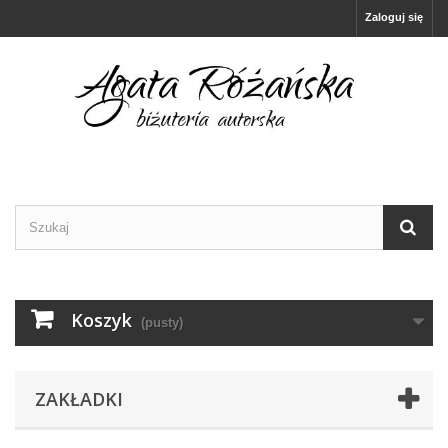
Zaloguj się
Koszyk
(pusty)
ZAKŁADKI