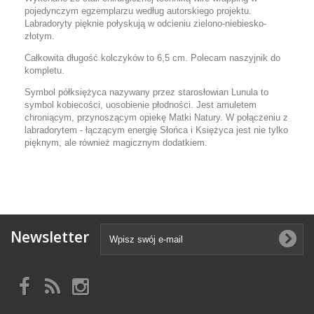
pojedynczym egzemplarzu według autorskiego projektu.
Labradoryty pięknie połyskują w odcieniu zielono-niebiesko-
złotym.
Całkowita długość kolczyków to 6,5 cm. Polecam naszyjnik do
kompletu.
Symbol półksiężyca nazywany przez starosłowian Lunula to
symbol kobiecości, uosobienie płodności. Jest amuletem
chroniącym, przynoszącym opiekę Matki Natury. W połączeniu z
labradorytem - łączącym energię Słońca i Księżyca jest nie tylko
pięknym, ale również magicznym dodatkiem.
Newsletter