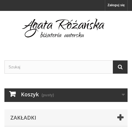
Zaloguj się
Koszyk
(pusty)
ZAKŁADKI