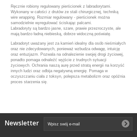
Ręcznie robiony regulowany pierścionek z labradorytami.
Wykonany w całości z drutów ze stali chirurgicznej, techniką
wire wrapping. Rozmiar regulowany - pierścionek można
samodzielnie wyregulować ściskając palcami.
Labradoryty są bardzo jasne, szare, prawie przezroczyste, ale
mają bardzo ładną niebieską, dobrze widoczną poświatę.
Labradoryt uważany jest za kamień idealny dla osób nieśmiałych
oraz nie zdecydowanych, ponieważ wzbudza odwagę, intuicję
oraz entuzjazm. Pozwala na odnalezienie swojej drogi życiowej,
ponadto pomaga odnaleźć wyjście z trudnych sytuacji
życiowych. Ochrania naszą aurę przed stratą energii na korzyść
innych ludzi oraz odbija negatywną energię. Pomaga w
oczyszczaniu ciała z toksyn, polepsza metabolizm oraz opóźnia
proces starzenia się.
Newsletter