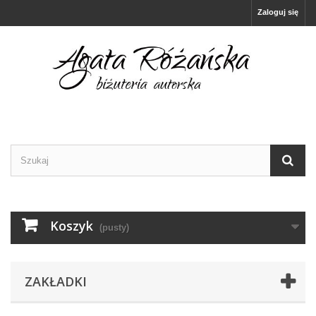
Zaloguj się
Koszyk
(pusty)
ZAKŁADKI