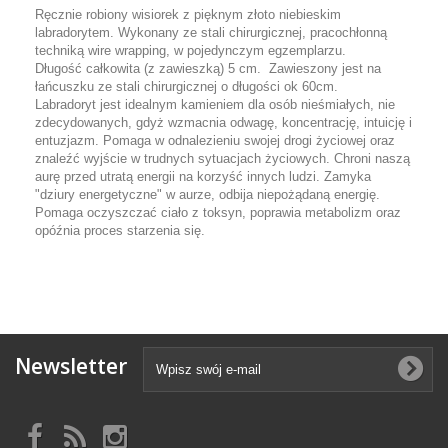
Ręcznie robiony wisiorek z pięknym złoto niebieskim
labradorytem. Wykonany ze stali chirurgicznej, pracochłonną
techniką wire wrapping, w pojedynczym egzemplarzu.
Długość całkowita (z zawieszką) 5 cm. Zawieszony jest na
łańcuszku ze stali chirurgicznej o długości ok 60cm.
Labradoryt jest idealnym kamieniem dla osób nieśmiałych, nie
zdecydowanych, gdyż wzmacnia odwagę, koncentrację, intuicję i
entuzjazm. Pomaga w odnalezieniu swojej drogi życiowej oraz
znaleźć wyjście w trudnych sytuacjach życiowych. Chroni naszą
aurę przed utratą energii na korzyść innych ludzi. Zamyka
"dziury energetyczne" w aurze, odbija niepożądaną energię.
Pomaga oczyszczać ciało z toksyn, poprawia metabolizm oraz
opóźnia proces starzenia się.
Newsletter