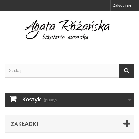
Zaloguj się
Koszyk
(pusty)
ZAKŁADKI