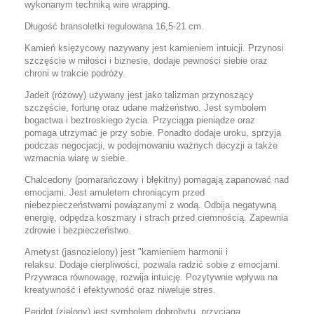
wykonanym techniką wire wrapping.
Długość bransoletki regulowana 16,5-21 cm.
Kamień księżycowy nazywany jest kamieniem intuicji. Przynosi
szczęście w miłości i biznesie, dodaje pewności siebie oraz
chroni w trakcie podróży.
J
adeit (różowy) używany jest jako talizman przynoszący
szczęście, fortunę oraz udane małżeństwo. Jest symbolem
bogactwa i beztroskiego życia. Przyciąga pieniądze oraz
pomaga utrzymać je przy sobie. Ponadto dodaje uroku, sprzyja
podczas negocjacji, w podejmowaniu ważnych decyzji a także
wzmacnia wiarę w siebie
.
C
halcedony (pomarańczowy i błękitny)
pomagają
zapanować nad
emocjami. Jest
amuletem chroniącym przed
niebezpieczeństwami powiązanymi z wodą. Odbija negatywną
energię, odpędza koszmary i strach przed ciemnością. Zapewnia
zdrowie i bezpieczeństwo.
Ametyst (jasnozielony) jest "kamieniem harmonii i
relaksu
.
Dodaje cierpliwości, pozwala radzić sobie z emocjami.
Przywraca równowagę, rozwija intuicję. Pozytywnie wpływa na
kreatywność i efektywność oraz niweluje stres.
Peridot (zielony) jest symbolem dobrobytu, przyciąga