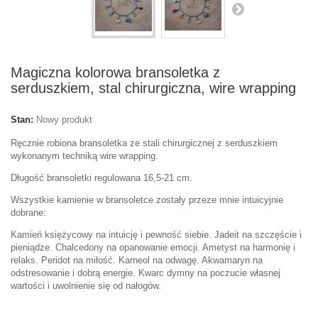
Magiczna kolorowa bransoletka z
serduszkiem, stal chirurgiczna, wire wrapping
Stan:
Nowy produkt
Ręcznie robiona bransoletka ze stali chirurgicznej z serduszkiem
wykonanym techniką wire wrapping.
Długość bransoletki regulowana 16,5-21 cm.
Wszystkie kamienie w bransoletce zostały przeze mnie intuicyjnie
dobrane:
Kamień księżycowy na intuicję i pewność siebie. J
adeit na szczęście i
pieniądze.
C
halcedony na opanowanie emocji.
Ametyst na harmonię i
relaks
. Peridot na miłość.
Karneol na odwagę.
Akwamaryn na
odstresowanie i dobrą energie.
Kwarc dymny
na poczucie własnej
wartości i uwolnienie się od nałogów.