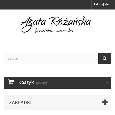
Zaloguj się
Koszyk
(pusty)
ZAKŁADKI