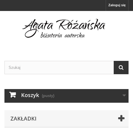
Zaloguj się
Koszyk
(pusty)
ZAKŁADKI