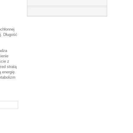
ochłonnej
ej. Długość
udza
ienie
ście z
zed stratą
ą energię.
etabolizm