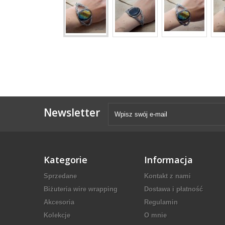
Newsletter
Kategorie
Informacja
Sprzedane
Kontakt z nami
Biżuteria wire wrapping
Dostawa i płatność
Akcesoria
Regulamin
Kolekcje
O mnie