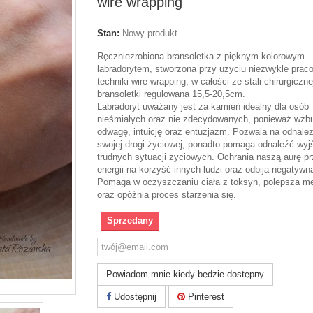
wire wrapping
Stan:
Nowy produkt
Ręczniezrobiona bransoletka z pięknym kolorowym
labradorytem, stworzona przy użyciu niezwykle prac
techniki wire wrapping, w całości ze stali chirurgiczn
bransoletki regulowana 15,5-20,5cm.
Labradoryt uważany jest za kamień idealny dla osób
nieśmiałych oraz nie zdecydowanych, ponieważ wzb
odwagę, intuicję oraz entuzjazm. Pozwala na odnalez
swojej drogi życiowej, ponadto pomaga odnaleźć wyj
trudnych sytuacji życiowych. Ochrania naszą aurę pr
energii na korzyść innych ludzi oraz odbija negatywn
Pomaga w oczyszczaniu ciała z toksyn, polepsza m
oraz opóźnia proces starzenia się.
Sprzedany
Powiadom mnie kiedy będzie dostępny
Udostępnij
Pinterest