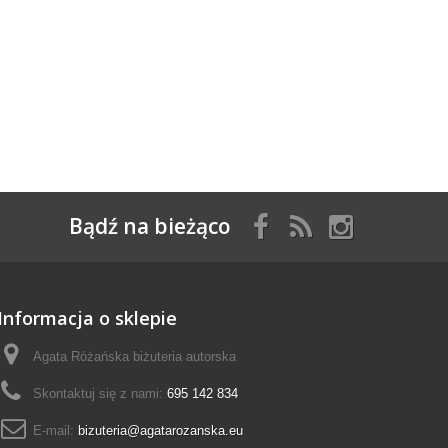
Bądź na bieżąco
Informacja o sklepie
Agata Różańska biżuteria autorska
Skontaktuj się z nami:
695 142 834
E-mail:
bizuteria@agatarozanska.eu