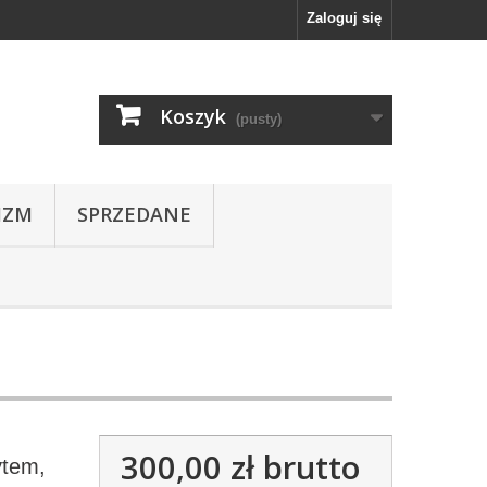
Zaloguj się
Koszyk
(pusty)
IZM
SPRZEDANE
300,00 zł
brutto
ytem,