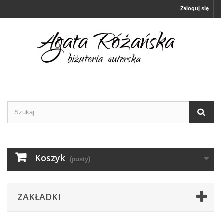
Zaloguj się
Koszyk
(pusty)
ZAKŁADKI