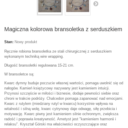
Magiczna kolorowa bransoletka z serduszkiem
Stan:
Nowy produkt
Ręcznie robiona bransoletka ze stali chirurgicznej z serduszkiem
wykonanym techniką wire wrapping.
Długość bransoletki regulowana 15-21 cm.
W bransoletce są:
Kwarc dymny
buduje poczucie własnej wartości, pomaga uwolnić się od
nałogów. Kamień księżycowy nazywany jest kamieniem intuicji.
Przynosi szczęście w miłości i biznesie, dodaje pewności siebie oraz
chroni w trakcie podróży. C
halcedon pomaga zapanować nad emocjami.
K
warc z rutylem (miedziany rutyl w kwarcu) korzystnie wpływa na
witalność i silną wolę, kwarc cytrynowy daje odwagę, siłę przebicia i
motywację.
Kwarc piwny jest kamieniem silnie ochronnym, zwiększa
radość i poprawia kreatywność. Ametyst jest "kamieniem harmonii i
relaksu"
.
Kryształ Górski ma właściwości oczyszczające oraz