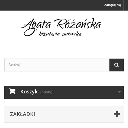
Zaloguj się
Koszyk
(pusty)
ZAKŁADKI