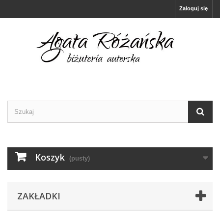
Zaloguj się
Koszyk
(pusty)
ZAKŁADKI