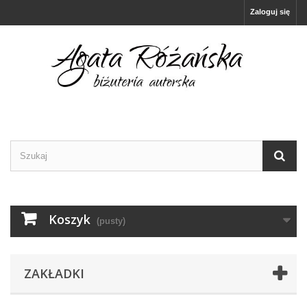
Zaloguj się
Koszyk
(pusty)
ZAKŁADKI