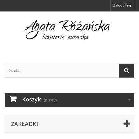
Zaloguj się
Koszyk
(pusty)
ZAKŁADKI