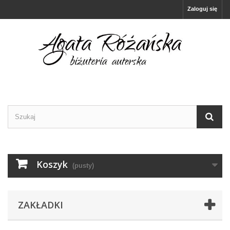
Zaloguj się
Koszyk
(pusty)
ZAKŁADKI