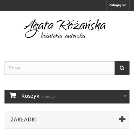
Zaloguj się
Koszyk
(pusty)
ZAKŁADKI