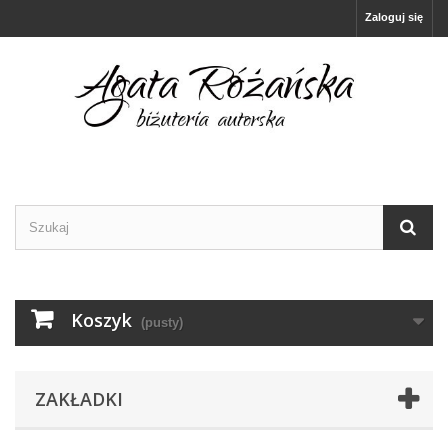
Zaloguj się
Koszyk
(pusty)
ZAKŁADKI