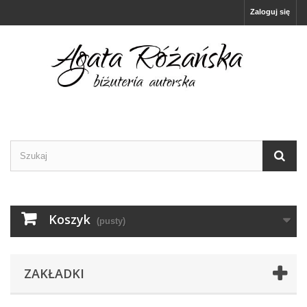
Zaloguj się
Koszyk
(pusty)
ZAKŁADKI