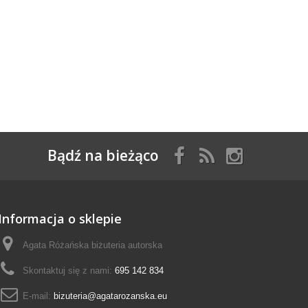
Bądź na bieżąco
Informacja o sklepie
Agata Różańska biżuteria autorska
Skontaktuj się z nami:
695 142 834
E-mail:
bizuteria@agatarozanska.eu