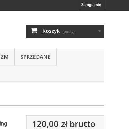
Zaloguj się
Koszyk
(pusty)
IZM
SPRZEDANE
120,00 zł
brutto
ing