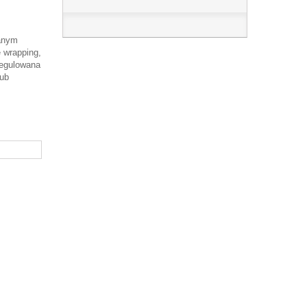
lanym
 wrapping,
 regulowana
lub