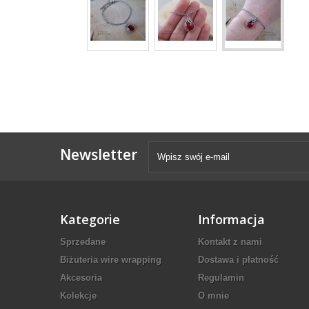
Newsletter
Kategorie
Informacja
Sprzedane
Kontakt z nami
Biżuteria wire wrapping
Dostawa i płatność
Akcesoria
Regulamin
Kolekcje
O mnie