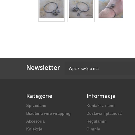
Newsletter
Kategorie
Informacja
Sprzedane
Kontakt z nami
Biżuteria wire wrapping
Dostawa i płatność
Akcesoria
Regulamin
Kolekcje
O mnie