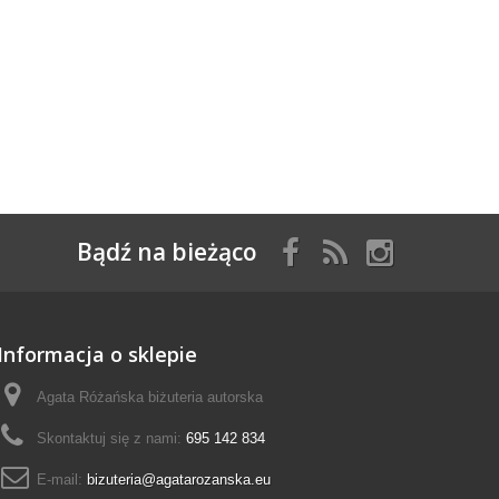
Bądź na bieżąco
Informacja o sklepie
Agata Różańska biżuteria autorska
Skontaktuj się z nami:
695 142 834
E-mail:
bizuteria@agatarozanska.eu