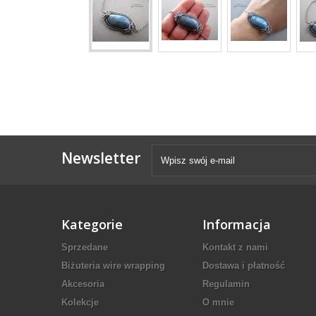
Newsletter
Kategorie
Informacja
Sprzedane
Kontakt z nami
Biżuteria wire wrapping
Dostawa i płatność
Akcesoria
Regulamin
Kolekcje
O mnie