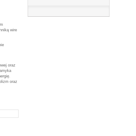
im
hniką wire
nie
owej oraz
Zamyka
ergię.
olizm oraz