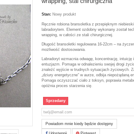
wrapping, stal chirurgiczna
Stan:
Nowy produkt
Ręcznie robiona bransoletka z przepięknym niebiesk
labradorytem. Element ozdobny wykonany został tec
wrapping, w całości ze stali chirurgicznej.
Długość bransoletki regulowana 16-22cm – na życze
możliwość dostosowania.
Labradoryt wzmacnia odwagę, koncentrację, intuicję i
entuzjazm. Pomaga w odnalezieniu swojej drogi życi
znaleźć wyjście w trudnych sytuacjach życiowych. 
„dziury energetyczne” w aurze, odbija niepożądaną en
Pomaga oczyszczać ciało z toksyn, poprawia metab
opóźnia proces starzenia się.
Sprzedany
Powiadom mnie kiedy będzie dostępny
Udostępnij
Pinterest