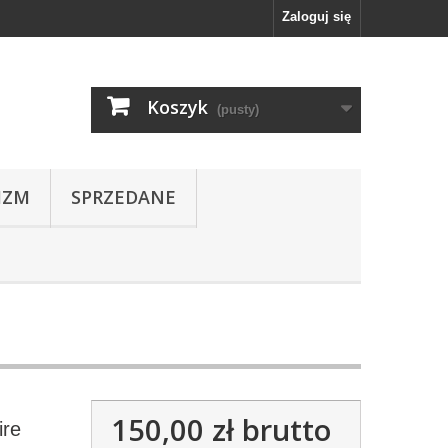
Zaloguj się
Koszyk
(pusty)
IZM
SPRZEDANE
150,00 zł
brutto
ire