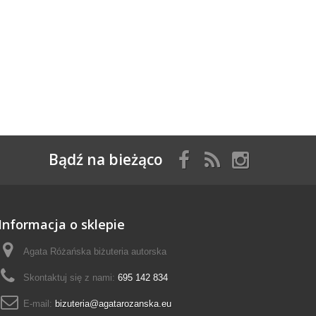
Bądź na bieżąco
Informacja o sklepie
Agata Różańska biżuteria autorska
Skontaktuj się z nami:
695 142 834
E-mail:
bizuteria@agatarozanska.eu