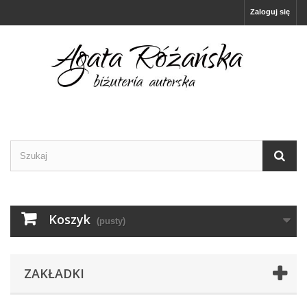
Zaloguj się
Koszyk
(pusty)
ZAKŁADKI