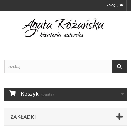
Zaloguj się
Koszyk
(pusty)
ZAKŁADKI