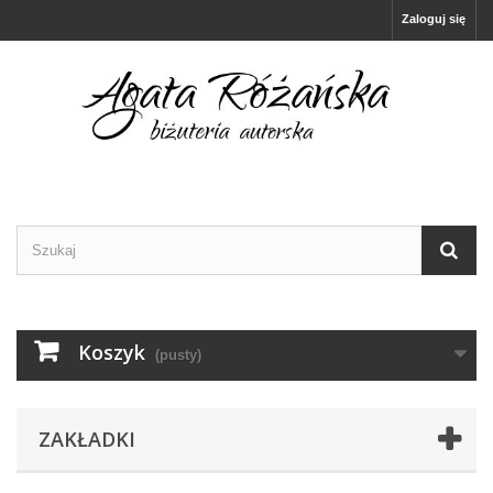
Zaloguj się
Koszyk
(pusty)
ZAKŁADKI