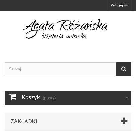
Zaloguj się
Koszyk
(pusty)
ZAKŁADKI