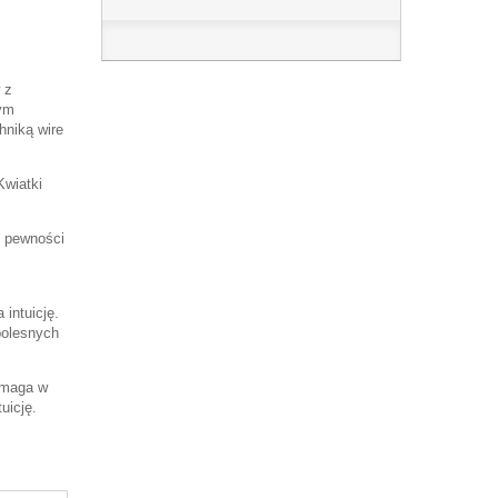
 z
ym
hniką wire
Kwiatki
e pewności
 intuicję.
bolesnych
pomaga w
uicję.