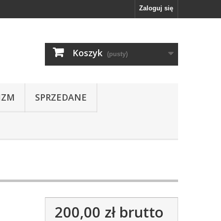
Zaloguj się
Koszyk
(pusty)
IZM
SPRZEDANE
200,00 zł
brutto