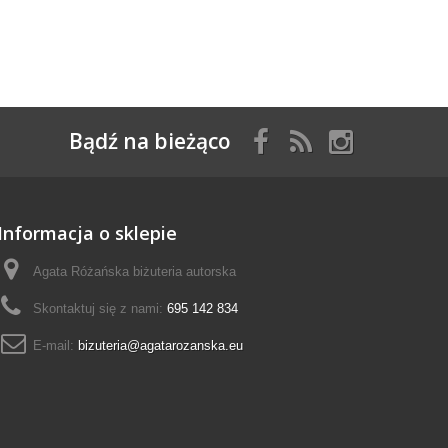
Bądź na bieżąco
Informacja o sklepie
Agata Różańska biżuteria autorska
Skontaktuj się z nami:
695 142 834
E-mail:
bizuteria@agatarozanska.eu