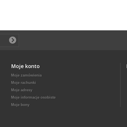
Moje konto
Moje zamówienia
Moje rachunki
Moje adresy
Moje informacje osobiste
Moje bony