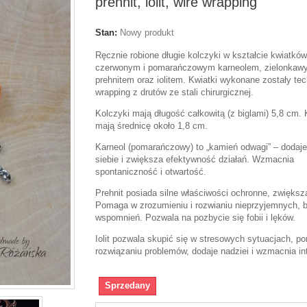
prehnit, iolit, wire wrapping
Stan:
Nowy produkt
Ręcznie robione długie kolczyki w kształcie kwiatków
czerwonym i pomarańczowym karneolem, zielonkaw
prehnitem oraz iolitem. Kwiatki wykonane zostały tec
wrapping z drutów ze stali chirurgicznej.
Kolczyki mają długość całkowitą (z biglami) 5,8 cm. 
mają średnicę około 1,8 cm.
Karneol (pomarańczowy) to „kamień odwagi” – dodaj
siebie i zwiększa efektywność działań. Wzmacnia
spontaniczność i otwartość.
Prehnit posiada silne właściwości ochronne, zwiększa
Pomaga w zrozumieniu i rozwianiu nieprzyjemnych, 
wspomnień. Pozwala na pozbycie się fobii i lęków.
Iolit pozwala skupić się w stresowych sytuacjach, 
rozwiązaniu problemów, dodaje nadziei i wzmacnia int
Sprzedany