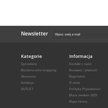
Newsletter
Kategorie
Informacja
Sprzedane
Kontakt z nami
Biżuteria wire wrapping
Dostawa i płatność
Akcesoria
Regulamin
Kolekcje
O mnie
OUTLET
Polityka Prywatności
Black weeken 2025
Mapa strony