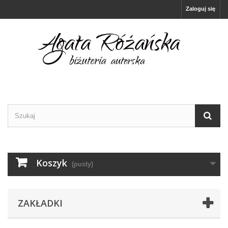
Zaloguj się
Koszyk
(pusty)
ZAKŁADKI