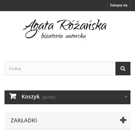
Zaloguj się
Koszyk
(pusty)
ZAKŁADKI