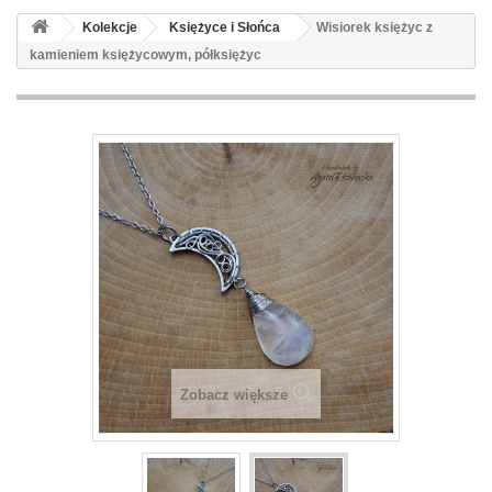
Kolekcje
Księżyce i Słońca
Wisiorek księżyc z
kamieniem księżycowym, półksiężyc
Zobacz większe