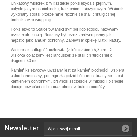
Unikatowy wisiorek z w kształcie półksiężyca z pięknym,
połyskującym na niebiesko, kamieniem księżycowym. Wisiorek
wykonany został przeze mnie ręcznie ze stali chirurgicznej
techniką wire wrapping.
Półksiężyc to Starosłowiański symbol kobiecości, nazywany
przez nich Lunulą. Noszony był przez zarówno panny jak i
mężatki jako amulet ochronny. Zapewniał opiekę Matki Natury.
Wisiorek ma długość całkowitą (z kółeczkiem) 5,8 cm. Do
wisiorka dołączony jest łańcuszek ze stali chirurgicznej o
długości 50 cm.
Kamień księżycowy uważany jest za kamień płodności, wspiera
układ hormonalny, pomaga złagodzić bóle menstruacyjne. Jest
kamieniem ochronnym, p
rzynosi szczęście w miłości i biznesie,
dodaje pewności siebie oraz chroni w trakcie podróży.
Newsletter