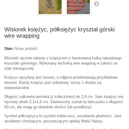
Wisiorek księżyc, półksiężyc kryształ górski
wire wrapping
Stan:
Nowy produkt
Wisiorek ręcznie robiony z księżycem z fasetowaną kulką naturalnego
kryształu górskiego. Wykonany techniką wire wrapping w całości ze
stali chirurgicznej.
Księżyc wysyłany jest losowo, a zdjęcia przedstawiają przykładowe
wisiorki. Każdy księżyc jest unikatowy, wzory z drutów są
niepowtarzalne.
Długość całkowita wisiorka (z kółeczkiem) ok.2,8 cm. Sam księżyc ma
wymiary około 2,1x1,6 cm. Zawieszony został na łańcuszku o długości
50 cm, ale mogę go dowolnie skrócić lub przedłużyć.
Symbol półksiężyca to symbol kobiecości, uosobienie płodności. Jest
amuletem chroniącym, przynoszącym opiekę Matki Natury.