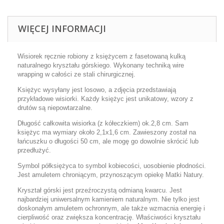
WIĘCEJ INFORMACJI
Wisiorek ręcznie robiony z księżycem z fasetowaną kulką
naturalnego kryształu górskiego. Wykonany techniką wire
wrapping w całości ze stali chirurgicznej.
Księżyc wysyłany jest losowo, a zdjęcia przedstawiają
przykładowe wisiorki. Każdy księżyc jest unikatowy, wzory z
drutów są niepowtarzalne.
Długość całkowita wisiorka (z kółeczkiem) ok.2,8 cm. Sam
księżyc ma wymiary około 2,1x1,6 cm. Zawieszony został na
łańcuszku o długości 50 cm, ale mogę go dowolnie skrócić lub
przedłużyć.
Symbol półksiężyca to symbol kobiecości, uosobienie płodności.
Jest amuletem chroniącym, przynoszącym opiekę Matki Natury.
Kryształ górski jest przeźroczystą odmianą kwarcu. Jest
najbardziej uniwersalnym kamieniem naturalnym. Nie tylko jest
doskonałym amuletem ochronnym, ale także wzmacnia energię i
cierpliwość oraz zwiększa koncentrację. Właściwości kryształu