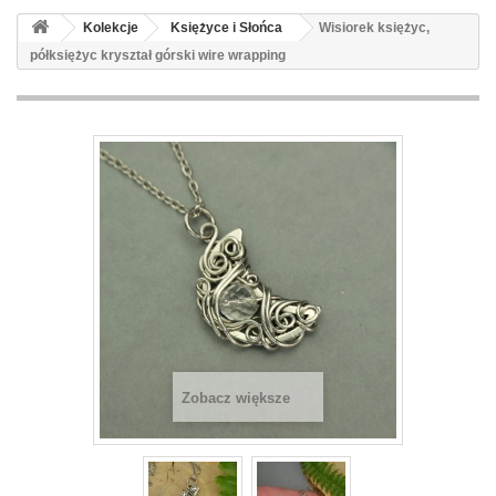
Kolekcje
Księżyce i Słońca
Wisiorek księżyc,
półksiężyc kryształ górski wire wrapping
Zobacz większe