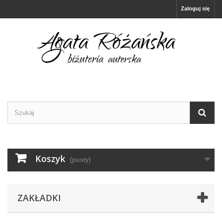
Zaloguj się
Koszyk
(pusty)
ZAKŁADKI