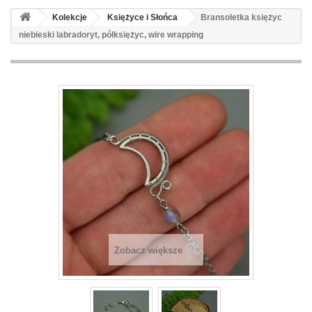
Kolekcje
Księżyce i Słońca
Bransoletka księżyc
niebieski labradoryt, półksiężyc, wire wrapping
Zobacz większe