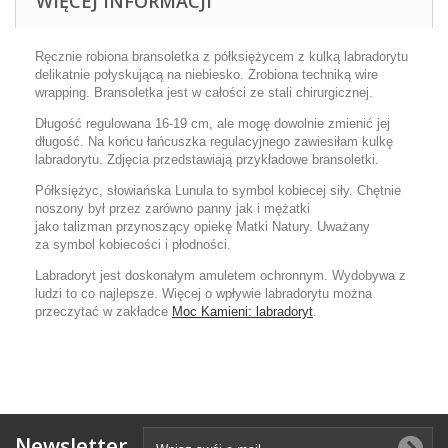
WIĘCEJ INFORMACJI
Ręcznie robiona bransoletka z półksiężycem z kulką labradorytu
delikatnie połyskującą na niebiesko. Zrobiona techniką wire
wrapping. Bransoletka jest w całości ze stali chirurgicznej.
Długość regulowana 16-19 cm, ale mogę dowolnie zmienić jej
długość. Na końcu łańcuszka regulacyjnego zawiesiłam kulkę
labradorytu. Zdjęcia przedstawiają przykładowe bransoletki.
Półksiężyc, słowiańska Lunula to symbol kobiecej siły. Chętnie
noszony był przez zarówno panny jak i mężatki
jako talizman przynoszący opiekę Matki Natury. Uważany
za symbol kobiecości i płodności.
Labradoryt jest doskonałym amuletem ochronnym. Wydobywa z
ludzi to co najlepsze. Więcej o wpływie labradorytu można
przeczytać w zakładce
Moc Kamieni: labradoryt
.
Newsletter