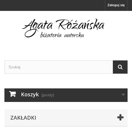
Zaloguj się
Koszyk
(pusty)
ZAKŁADKI