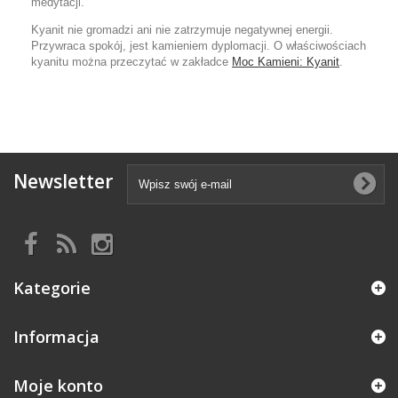
medytacj
i.
Kyanit
nie gromadzi ani nie zatrzymuje negatywnej energii.
Przywraca spokój, jest kamieniem dyplomacji. O właściwościach
kyanitu można przeczytać w zakładce
Moc Kamieni: Kyanit
.
Newsletter
Kategorie
Informacja
Moje konto