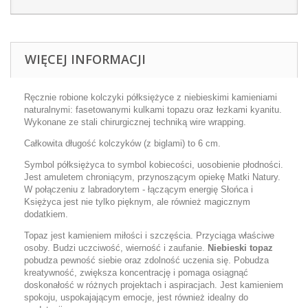
WIĘCEJ INFORMACJI
Ręcznie robione kolczyki półksiężyce z niebieskimi kamieniami
naturalnymi: fasetowanymi kulkami topazu oraz łezkami kyanitu.
Wykonane ze stali chirurgicznej techniką wire wrapping.
Całkowita długość kolczyków (z biglami) to 6 cm.
Symbol półksiężyca to symbol kobiecości, uosobienie płodności.
Jest amuletem chroniącym, przynoszącym opiekę Matki Natury.
W połączeniu z labradorytem - łączącym energię Słońca i
Księżyca jest nie tylko pięknym, ale również magicznym
dodatkiem.
Topaz jest kamieniem miłości i szczęścia. Pr
zyciąga właściwe
osoby.
Budzi uczciwość, wierność i zaufanie.
Niebieski topaz
pobudza pewność siebie oraz zdolność uczenia się.
Pobudza
kreatywność, zwiększa koncentrację i pomaga osiągnąć
doskonałość w różnych projektach i aspiracjach.
Jest
kamieniem
spokoju, uspokajającym emocje, jest również idealny do