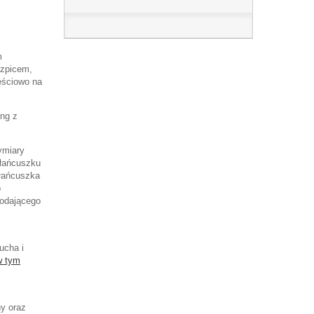
m
szpicem,
ęściowo na
ing z
ymiary
 łańcuszku
 łańcuszka
o
dodającego
ucha i
w tym
ny oraz