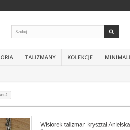
SORIA
TALIZMANY
KOLEKCJE
MINIMAL
ura 2
Wisiorek talizman kryształ Anielsk