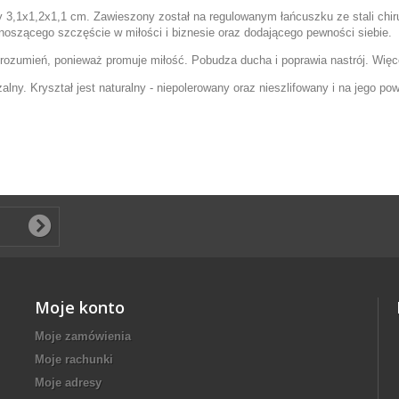
3,1x1,2x1,1 cm. Zawieszony został na regulowanym łańcuszku ze stali chir
oszącego szczęście w miłości i biznesie oraz dodającego pewności siebie.
rozumień, ponieważ promuje miłość. Pobudza ducha i poprawia nastrój. Wię
lny. Kryształ jest naturalny - niepolerowany oraz nieszlifowany i na jego po
Moje konto
Moje zamówienia
Moje rachunki
Moje adresy