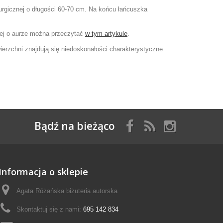
urgicznej o długości 60-70 cm. Na końcu łańcuszka
cej o aurze można przeczytać
w tym artykule
.
wierzchni znajdują się niedoskonałości charakterystyczne
Bądź na bieżąco
Informacja o sklepie
Agata Różańska biżuteria autorska
Skontaktuj się z nami:
695 142 834