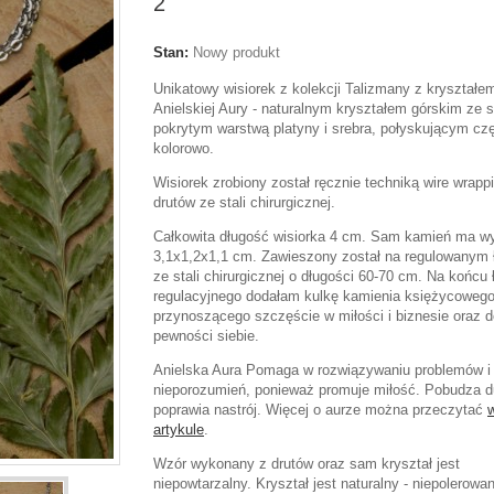
2
Stan:
Nowy produkt
Unikatowy wisiorek z kolekcji Talizmany z kryształe
Anielskiej Aury - naturalnym kryształem górskim ze 
pokrytym warstwą platyny i srebra, połyskującym cz
kolorowo.
Wisiorek zrobiony został ręcznie techniką wire wrapp
drutów ze stali chirurgicznej.
Całkowita długość wisiorka 4 cm. Sam kamień ma w
3,1x1,2x1,1 cm. Zawieszony został na regulowanym
ze stali chirurgicznej o długości 60-70 cm. Na końcu
regulacyjnego dodałam kulkę kamienia księżycoweg
przynoszącego szczęście w miłości i biznesie oraz 
pewności siebie.
Anielska Aura Pomaga w rozwiązywaniu problemów i
nieporozumień, ponieważ promuje miłość. Pobudza d
poprawia nastrój. Więcej o aurze można przeczytać
artykule
.
Wzór wykonany z drutów oraz sam kryształ jest
niepowtarzalny. Kryształ jest naturalny - niepolerowa