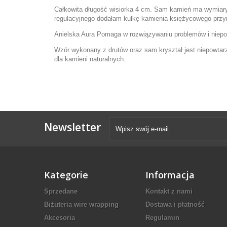
Całkowita długość wisiorka 4 cm. Sam kamień ma wymiary 
regulacyjnego dodałam kulkę kamienia księżycowego przyn
Anielska Aura Pomaga w rozwiązywaniu problemów i niepo
Wzór wykonany z drutów oraz sam kryształ jest niepowtarza
dla kamieni naturalnych.
Newsletter
Kategorie
Informacja
Sprzedane
Kontakt z nami
Biżuteria wire wrapping
Dostawa i płatność
Akcesoria
Regulamin