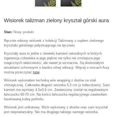
Wisiorek talizman zielony kryształ górski aura
Stan:
Nowy produkt
Ręcznie robiony wisiorek z kolekcji Talizmany z soplem zielonego
kryształu górskiego połyskującego na tęczowo.
Kryształy aura to jedne z niewielu kamieni naturalnych w których
ingerencja człowieka w jego piękno nie tylko nie zmniejsza jego
magicznych właściwości, ale nawet je wzmacnia. Są doskonałymi
amuletami ochronnymi o bardzo silnej wibracji. Więcej o mocach Aury
można przeczytać
tutaj
.
Wisiorek wykonałam techniką wire wrapping z drutów ze stali
chirurgicznej. Całkowita długość wisiorka 5,5 cm (z kółeczkiem). Sam
kamień ma wymiary 4,5x0,6 cm. Zawieszony został na regulowanym
łańcuszku 60-70 cm. Na końcu łańcuszka regulacyjnego zawiesiłam
fasetowaną kulkę prehnitu.
Wisiorek jest unikatowy. Wzór wykonany z drutów oraz sam kryształ
jest niepowtarzalny. Nie ma drugiego takiego samego wisiorka.