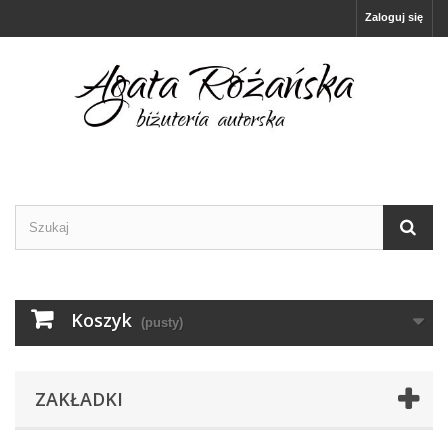
Zaloguj się
Koszyk
(pusty)
ZAKŁADKI