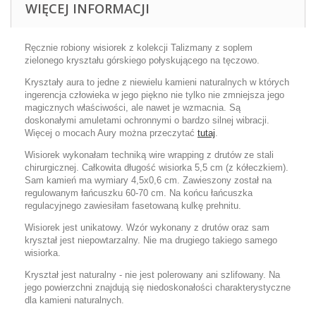
WIĘCEJ INFORMACJI
Ręcznie robiony wisiorek z kolekcji Talizmany z soplem
zielonego kryształu górskiego połyskującego na tęczowo.
Kryształy aura to jedne z niewielu kamieni naturalnych w których
ingerencja człowieka w jego piękno nie tylko nie zmniejsza jego
magicznych właściwości, ale nawet je wzmacnia. Są
doskonałymi amuletami ochronnymi o bardzo silnej wibracji.
Więcej o mocach Aury można przeczytać
tutaj
.
Wisiorek wykonałam techniką wire wrapping z drutów ze stali
chirurgicznej. Całkowita długość wisiorka 5,5 cm (z kółeczkiem).
Sam kamień ma wymiary 4,5x0,6 cm. Zawieszony został na
regulowanym łańcuszku 60-70 cm. Na końcu łańcuszka
regulacyjnego zawiesiłam fasetowaną kulkę prehnitu.
Wisiorek jest unikatowy. Wzór wykonany z drutów oraz sam
kryształ jest niepowtarzalny. Nie ma drugiego takiego samego
wisiorka.
Kryształ jest naturalny - nie jest polerowany ani szlifowany. Na
jego powierzchni znajdują się niedoskonałości charakterystyczne
dla kamieni naturalnych.