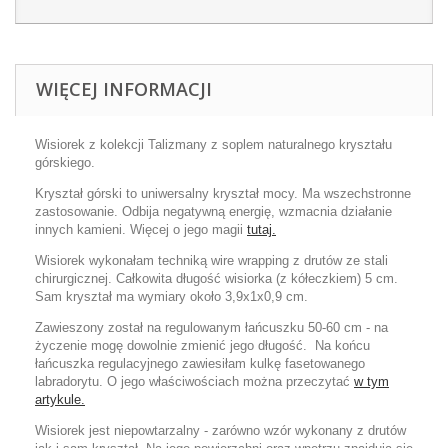
WIĘCEJ INFORMACJI
Wisiorek z kolekcji Talizmany z soplem naturalnego kryształu
górskiego.
Kryształ górski to uniwersalny kryształ mocy. Ma wszechstronne
zastosowanie. O
dbija negatywną energię, wzmacnia działanie
innych kamieni. Więcej o jego magii
tutaj.
Wisiorek wykonałam techniką wire wrapping z drutów ze stali
chirurgicznej. Całkowita długość wisiorka (z kółeczkiem) 5 cm.
Sam kryształ ma wymiary około 3,9x1x0,9 cm.
Zawieszony został na regulowanym łańcuszku 50-60 cm - na
życzenie mogę dowolnie zmienić jego długość. Na końcu
łańcuszka regulacyjnego zawiesiłam kulkę fasetowanego
labradorytu. O jego właściwościach można przeczytać
w tym
artykule.
Wisiorek jest niepowtarzalny - zarówno wzór wykonany z drutów