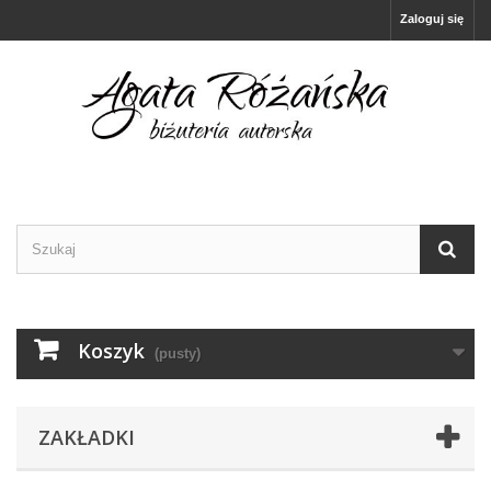
Zaloguj się
Koszyk
(pusty)
ZAKŁADKI