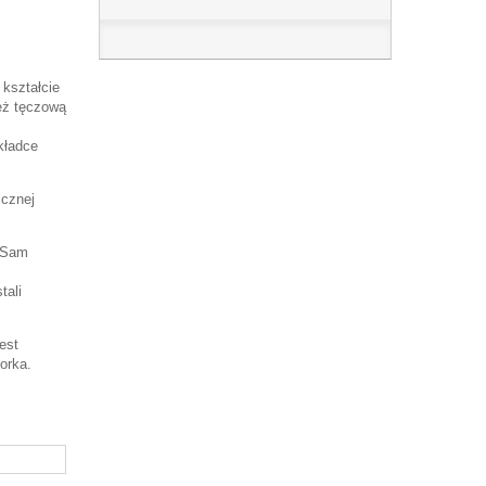
kształcie
ież tęczową
kładce
icznej
. Sam
tali
est
orka.