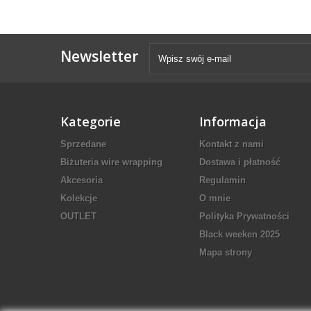
Newsletter
Kategorie
Informacja
Sprzedane
Kontakt z nami
Biżuteria wire wrapping
Dostawa i płatność
Akcesoria
Regulamin
Kolekcje
O mnie
OUTLET
Polityka Prywatności
Black weeken 2025
Mapa strony