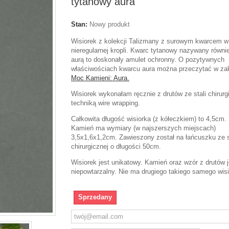
tytanowy aura
Stan:
Nowy produkt
Wisiorek z kolekcji Talizmany z surowym kwarcem w 
nieregularnej kropli. Kwarc tytanowy nazywany równ
aurą to doskonały amulet ochronny. O pozytywnych
właściwościach kwarcu aura można przeczytać w za
Moc Kamieni: Aura.
Wisiorek wykonałam ręcznie z drutów ze stali chirurg
techniką wire wrapping.
Całkowita długość wisiorka (z kółeczkiem) to 4,5cm
Kamień ma wymiary (w najszerszych miejscach)
3,5x1,6x1,2cm. Zawieszony został na łańcuszku ze s
chirurgicznej o długości 50cm.
Wisiorek jest unikatowy. Kamień oraz wzór z drutów j
niepowtarzalny. Nie ma drugiego takiego samego wisi
Sprzedany