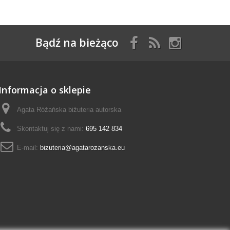
Bądź na bieżąco
Informacja o sklepie
Agata Różańska biżuteria autorska
Skontaktuj się z nami:
695 142 834
E-mail:
bizuteria@agatarozanska.eu