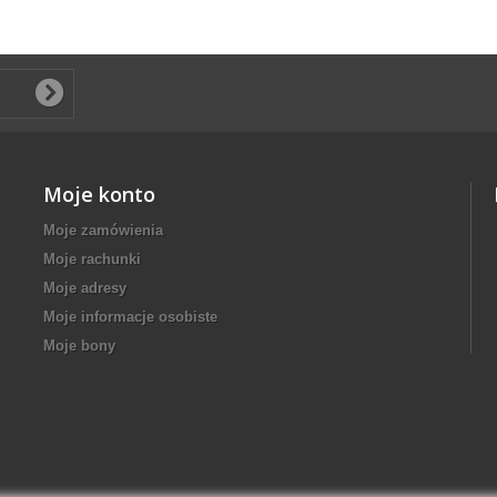
Moje konto
Moje zamówienia
Moje rachunki
Moje adresy
Moje informacje osobiste
Moje bony