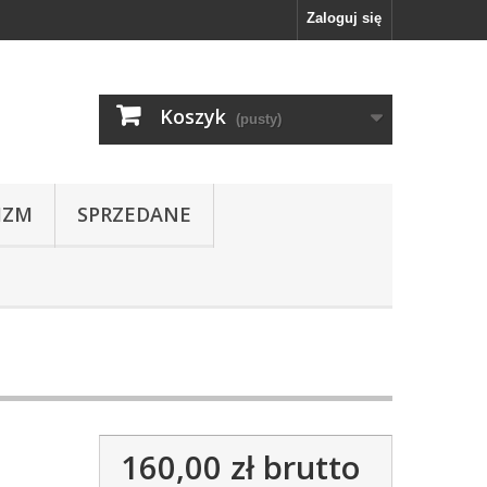
Zaloguj się
Koszyk
(pusty)
IZM
SPRZEDANE
160,00 zł
brutto