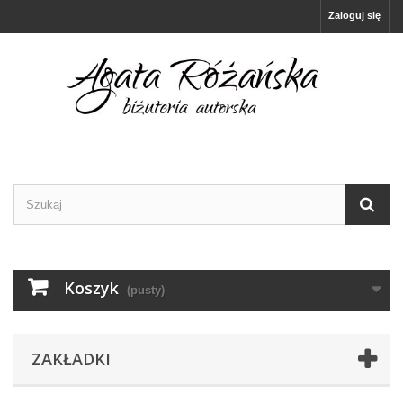
Zaloguj się
Koszyk
(pusty)
ZAKŁADKI