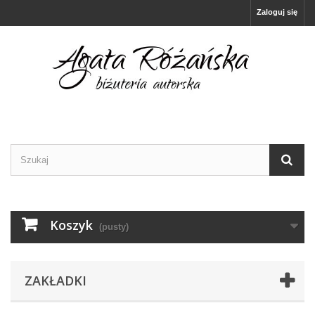
Zaloguj się
Koszyk
(pusty)
ZAKŁADKI