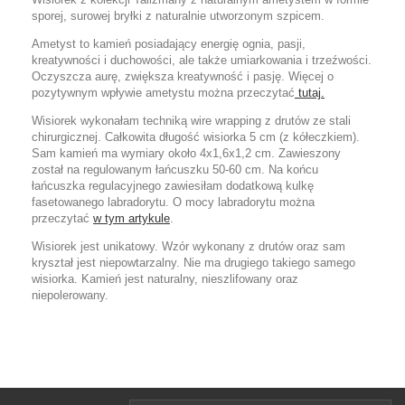
sporej, surowej bryłki z naturalnie utworzonym szpicem.
Ametyst to kamień posiadający energię ognia, pasji,
kreatywności i duchowości, ale także umiarkowania i trzeźwości.
Oczyszcza aurę, zwiększa kreatywność i pasję. Więcej o
pozytywnym wpływie ametystu można przeczytać
tutaj.
Wisiorek wykonałam techniką wire wrapping z drutów ze stali
chirurgicznej. Całkowita długość wisiorka 5 cm (z kółeczkiem).
Sam kamień ma wymiary około 4x1,6x1,2 cm. Zawieszony
został na regulowanym łańcuszku 50-60 cm. Na końcu
łańcuszka regulacyjnego zawiesiłam dodatkową kulkę
fasetowanego labradorytu. O mocy labradorytu można
przeczytać
w tym artykule
.
Wisiorek jest unikatowy. Wzór wykonany z drutów oraz sam
kryształ jest niepowtarzalny. Nie ma drugiego takiego samego
wisiorka. Kamień jest naturalny, nieszlifowany oraz
niepolerowany.