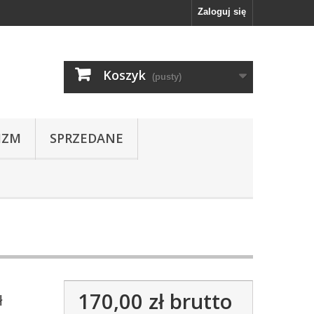
Zaloguj się
Koszyk
(pusty)
IZM
SPRZEDANE
170,00 zł
brutto
ł