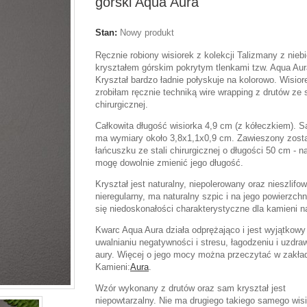
górski Aqua Aura
Stan:
Nowy produkt
Ręcznie robiony wisiorek z kolekcji Talizmany z nieb
kryształem górskim pokrytym tlenkami tzw. Aqua Aur
Kryształ bardzo ładnie połyskuje na kolorowo. Wisior
zrobiłam ręcznie techniką wire wrapping z drutów ze s
chirurgicznej.
Całkowita długość wisiorka 4,9 cm (z kółeczkiem). 
ma wymiary około 3,8x1,1x0,9 cm. Zawieszony zosta
łańcuszku ze stali chirurgicznej o długości 50 cm - n
mogę dowolnie zmienić jego długość.
Kryształ jest naturalny, niepolerowany oraz nieszlifo
nieregularny, ma naturalny szpic i na jego powierzchn
się niedoskonałości charakterystyczne dla kamieni n
Kwarc Aqua Aura działa odprężająco i jest wyjątkowy
uwalnianiu negatywności i stresu, łagodzeniu i uzdra
aury. Więcej o jego mocy można przeczytać w zakł
Kamieni:
Aura
.
Wzór wykonany z drutów oraz sam kryształ jest
niepowtarzalny. Nie ma drugiego takiego samego wisi