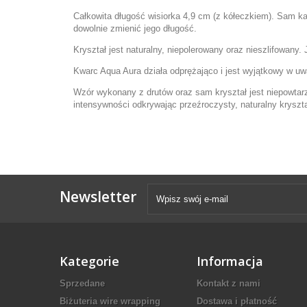
Całkowita długość wisiorka 4,9 cm (z kółeczkiem). Sam ka
dowolnie zmienić jego długość.
Kryształ jest naturalny, niepolerowany oraz nieszlifowany.
Kwarc Aqua Aura działa odprężająco i jest wyjątkowy w uw
Wzór wykonany z drutów oraz sam kryształ jest niepowtarz
intensywności odkrywając przeźroczysty, naturalny kryszta
Newsletter
Kategorie
Informacja
Sprzedane
Kontakt z nami
Biżuteria wire wrapping
Dostawa i płatność