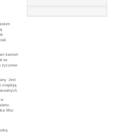
ieskim
ą.
ek
tali
Sam kamień
ł na
a życzenie
wany. Jest
i znajdują
aturalnych.
 w
wianiu
adce Moc
orka.