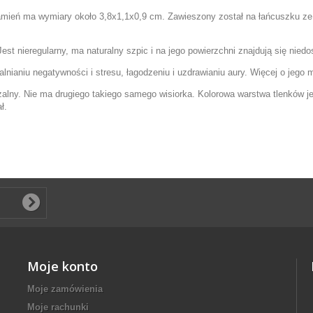
mień ma wymiary około 3,8x1,1x0,9 cm. Zawieszony został na łańcuszku ze s
 Jest nieregularny, ma naturalny szpic i na jego powierzchni znajdują się nie
alnianiu negatywności i stresu, łagodzeniu i uzdrawianiu aury. Więcej o je
alny. Nie ma drugiego takiego samego wisiorka. Kolorowa warstwa tlenków je
ł.
Moje konto
Moje zamówienia
Moje rachunki