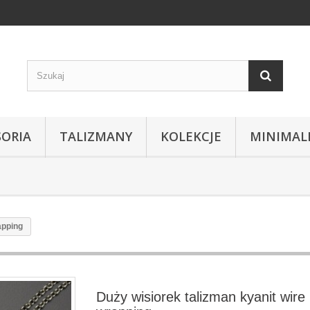
SORIA
TALIZMANY
KOLEKCJE
MINIMAL
apping
Duży wisiorek talizman kyanit wire