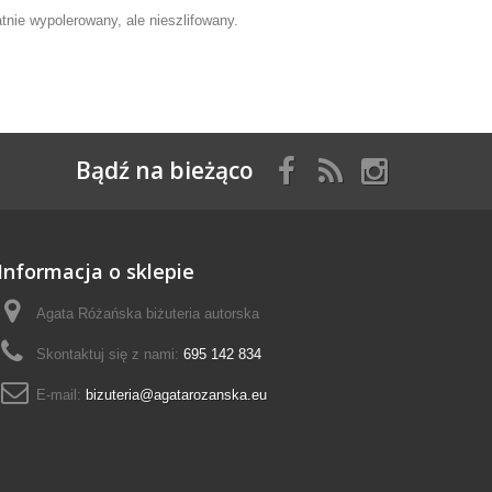
tnie wypolerowany, ale nieszlifowany.
Bądź na bieżąco
Informacja o sklepie
Agata Różańska biżuteria autorska
Skontaktuj się z nami:
695 142 834
E-mail:
bizuteria@agatarozanska.eu