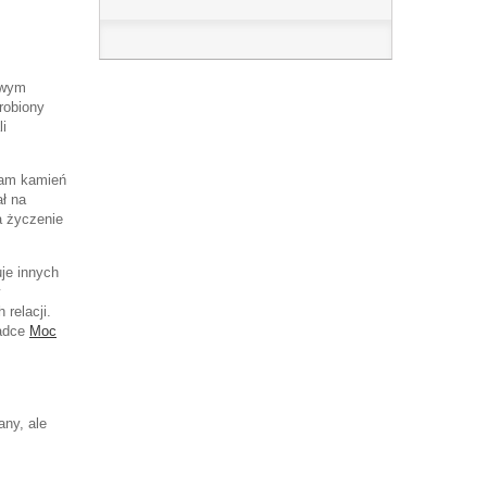
owym
robiony
li
Sam kamień
ł na
a życzenie
uje innych
relacji.
ładce
Moc
any, ale