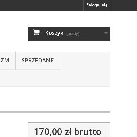
Zaloguj się
Koszyk
(pusty)
IZM
SPRZEDANE
170,00 zł
brutto