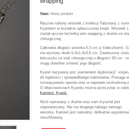
wrapping
Stan:
Nowy produkt
Ręcznie robiony wisiorek z kolekcji Talizmany z sur
Kyanitem w kształcie spłaszczonej kropli. Wisiorek z
został ręcznie techniką wire wrapping z drutów ze sta
chirurgicznej.
Całkowita długość wisiorka 6,5 cm (z kółeczkiem). 
ma wymiary około 5,4x1,4x0,6 cm. Zawieszony zosta
łańcuszku ze stali chirurgicznej o długości 50 cm - n
mogę dowolnie zmienić jego długość.
Kyanit nazywany jest „kamieniem dyplomacji” -inspir
do lojalności i sprawiedliwego traktowania. Pomaga w
rozwiązywaniu sporów oraz w naprawie uszkodzonych 
O właściwościach Kyanitu można przeczytać w zak
Kamieni: Kyanit.
Wzór wykonany z drutów oraz sam kryształ jest
niepowtarzalny. Nie ma drugiego takiego samego
wisiorka. Kamień jest naturalny, delikatnie wypolerow
nieszlifowany.