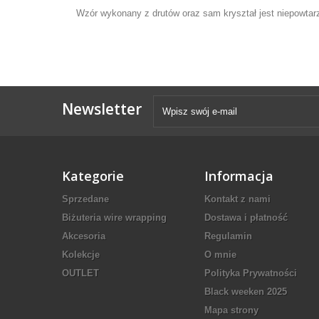
Wzór wykonany z drutów oraz sam kryształ jest niepowtarza
Newsletter
Kategorie
Informacja
Sprzedane
Kontakt z nami
Biżuteria wire wrapping
Dostawa i płatność
Akcesoria
Regulamin
Kolekcje
O mnie
OUTLET
Polityka Prywatności
Black weeken 2025
Mapa strony