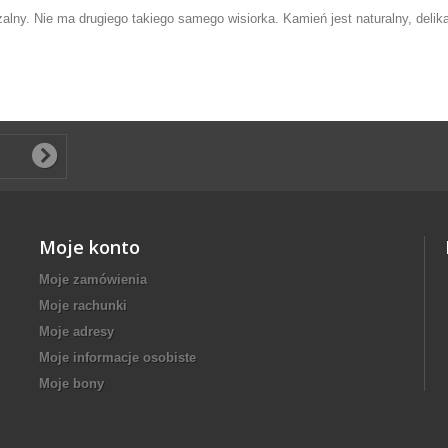
lny. Nie ma drugiego takiego samego wisiorka. Kamień jest naturalny, delika
Moje konto
Moje zamówienia
Moje rachunki
Moje adresy
Moje informacje osobiste
Moje bony