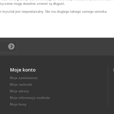
a życzenie mogę dowolnie zmienić tą długość.
 kryształ jest niepowtarzalny. Nie ma drugiego takiego samego wisiorka.
Moje konto
Moje zamówienia
Moje rachunki
Moje adresy
Moje informacje osobiste
Moje bony