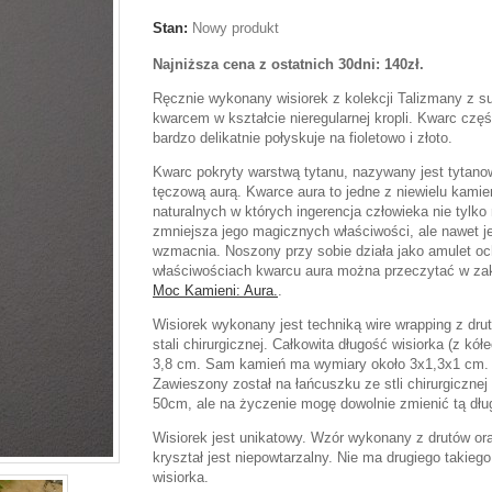
Stan:
Nowy produkt
Najniższa cena z ostatnich 30dni: 140zł.
Ręcznie wykonany wisiorek z kolekcji Talizmany z 
kwarcem w kształcie nieregularnej kropli. Kwarc częś
bardzo delikatnie połyskuje na fioletowo i złoto.
Kwarc pokryty warstwą tytanu, nazywany jest tytano
tęczową aurą.
Kwarce aura to jedne z niewielu kamie
naturalnych w których ingerencja człowieka nie tylko 
zmniejsza jego magicznych właściwości, ale nawet j
wzmacnia.
Noszony przy sobie działa jako amulet o
właściwościach kwarcu aura można przeczytać w za
Moc Kamieni: Aura.
.
Wisiorek wykonany jest techniką wire wrapping z dru
stali chirurgicznej. Całkowita długość wisiorka (z kół
3,8 cm. Sam kamień ma wymiary około 3x1,3x1 cm.
Zawieszony został na łańcuszku ze stli chirurgicznej
50cm, ale na życzenie mogę dowolnie zmienić tą dłu
Wisiorek jest unikatowy. Wzór wykonany z drutów o
kryształ jest niepowtarzalny. Nie ma drugiego takie
wisiorka.