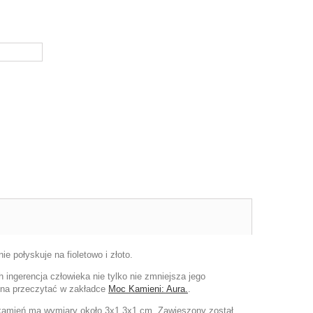
e połyskuje na fioletowo i złoto.
h ingerencja człowieka nie tylko nie zmniejsza jego
żna przeczytać w zakładce
Moc Kamieni: Aura.
.
am kamień ma wymiary około 3x1,3x1 cm. Zawieszony został