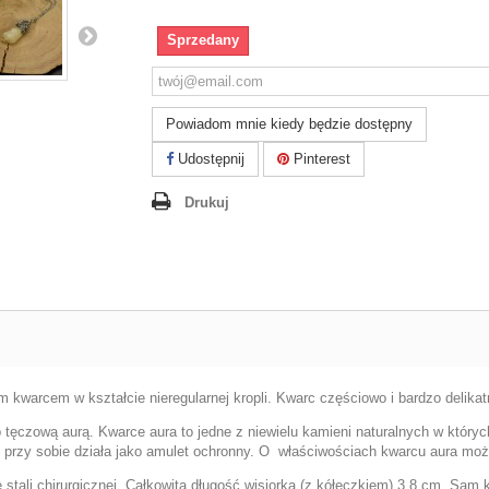
Sprzedany
Powiadom mnie kiedy będzie dostępny
Udostępnij
Pinterest
Drukuj
kwarcem w kształcie nieregularnej kropli. Kwarc częściowo i bardzo delikatni
b tęczową aurą.
Kwarce aura to jedne z niewielu kamieni naturalnych w któryc
przy sobie działa jako amulet ochronny. O właściwościach kwarcu aura mo
e stali chirurgicznej. Całkowita długość wisiorka (z kółeczkiem) 3,8 cm. S