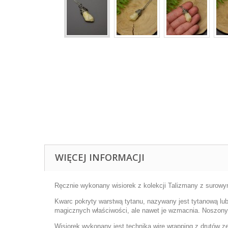
WIĘCEJ INFORMACJI
Ręcznie wykonany wisiorek z kolekcji Talizmany z surowym 
Kwarc pokryty warstwą tytanu, nazywany jest tytanową lu
magicznych właściwości, ale nawet je wzmacnia.
Noszony 
Wisiorek wykonany jest techniką wire wrapping z drutów z