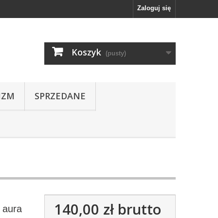
Zaloguj się
Koszyk
(pusty)
IZM
SPRZEDANE
140,00 zł
brutto
c aura