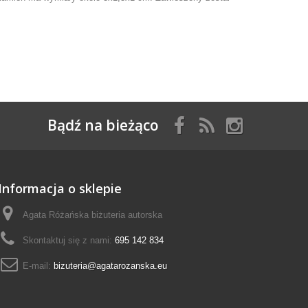
Bądź na bieżąco
Informacja o sklepie
Agata Różańska biżuteria autorska
Skontaktuj się z nami:
695 142 834
E-mail:
bizuteria@agatarozanska.eu