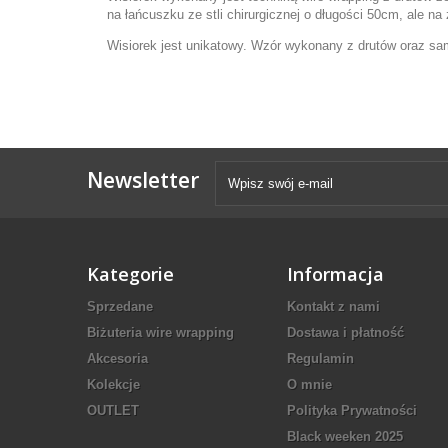
na łańcuszku ze stli chirurgicznej o długości 50cm, ale n
Wisiorek jest unikatowy. Wzór wykonany z drutów oraz sam
Newsletter
Kategorie
Informacja
Sprzedane
Kontakt z nami
Biżuteria wire wrapping
Dostawa i płatność
Akcesoria
Regulamin
Kolekcje
O mnie
OUTLET
Polityka Prywatności
Black weeken 2025