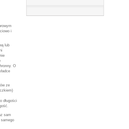
surowym
ciowo i
wą lub
ni
nie
e
chronny. O
kładce
tów ze
eczkiem)
 o długości
gość.
raz sam
go samego