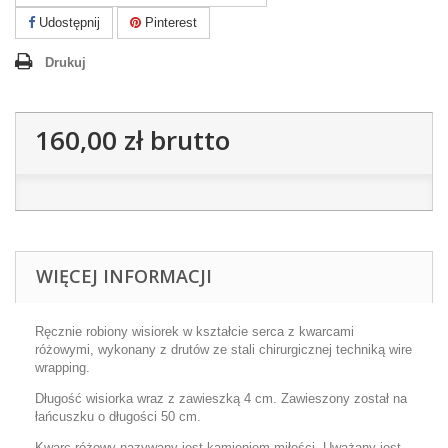
Udostępnij
Pinterest
Drukuj
160,00 zł
brutto
WIĘCEJ INFORMACJI
Ręcznie robiony wisiorek w kształcie serca z kwarcami
różowymi, wykonany z drutów ze stali chirurgicznej techniką wire
wrapping.
Długość wisiorka wraz z zawieszką 4 cm. Zawieszony został na
łańcuszku o długości 50 cm.
Kwarc różowy nazywany jest kamieniem miłości. Uważany jest