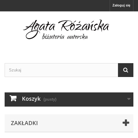
Zaloguj się
Koszyk
(pusty)
ZAKŁADKI