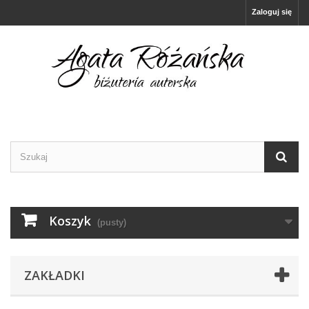
Zaloguj się
Koszyk
(pusty)
ZAKŁADKI