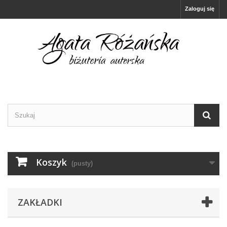
Zaloguj się
Koszyk
(pusty)
ZAKŁADKI