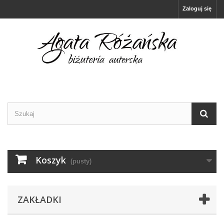
Zaloguj się
Koszyk
(pusty)
ZAKŁADKI