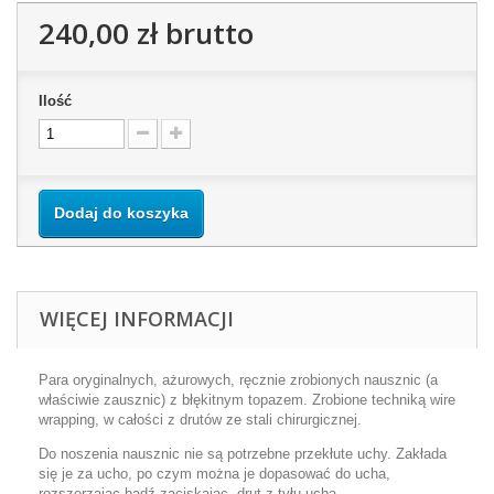
240,00 zł
brutto
Ilość
Dodaj do koszyka
WIĘCEJ INFORMACJI
Para oryginalnych, ażurowych, ręcznie zrobionych nausznic (a
właściwie zausznic) z błękitnym topazem. Zrobione techniką wire
wrapping, w całości z drutów ze stali chirurgicznej.
Do noszenia nausznic nie są potrzebne przekłute uchy. Zakłada
się je za ucho, po czym można je dopasować do ucha,
rozszerzając bądź zaciskając, drut z tyłu ucha.