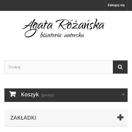
Zaloguj się
Koszyk
(pusty)
ZAKŁADKI