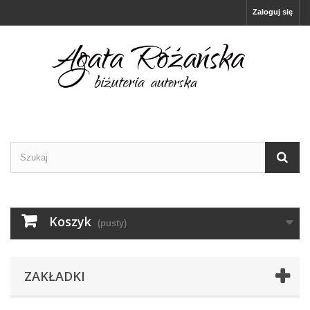
Zaloguj się
Koszyk
(pusty)
ZAKŁADKI