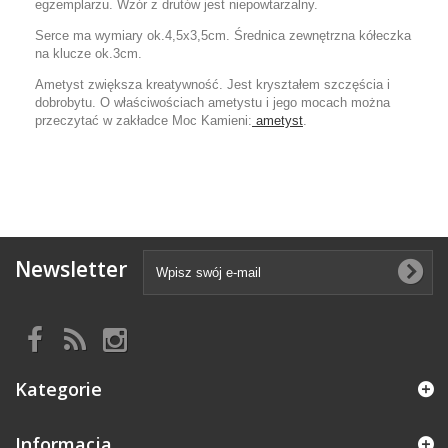
egzemplarzu. Wzór z drutów jest niepowtarzalny.
Serce ma wymiary ok.4,5x3,5cm. Średnica zewnętrzna kółeczka
na klucze ok.3cm.
Ametyst zwiększa kreatywność. Jest kryształem szczęścia i
dobrobytu. O właściwościach ametystu i jego mocach można
przeczytać w zakładce Moc Kamieni:
ametyst
.
Newsletter
Kategorie
Informacja