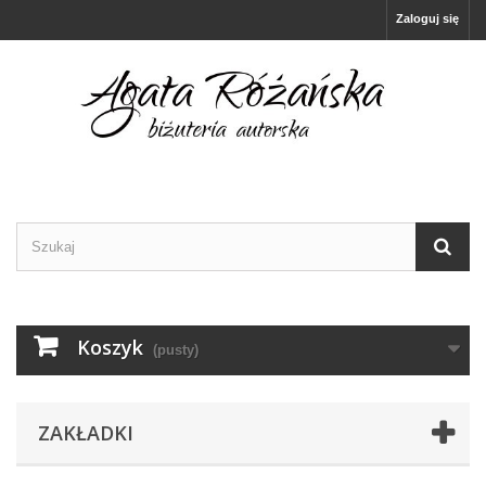
Zaloguj się
Koszyk
(pusty)
ZAKŁADKI