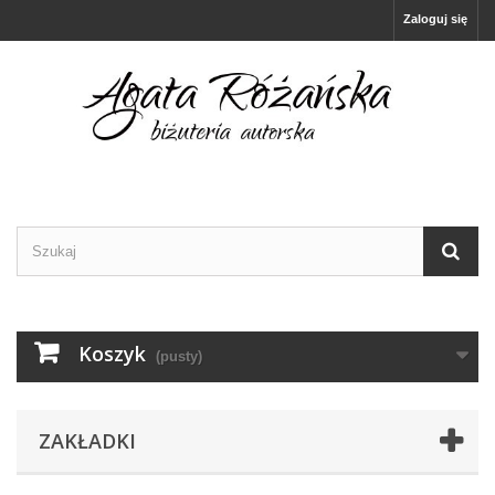
Zaloguj się
Koszyk
(pusty)
ZAKŁADKI