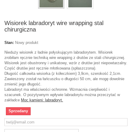
Wisiorek labradoryt wire wrapping stal
chirurgiczna
Stan:
Nowy produkt
Nieduży wisiorek z ładnie połyskującym labradorytem. Wisiorek
zrobiłam ręcznie techniką wire wrapping z drutów ze stali chirurgicznej.
Wisiorek jest obustronny i unikatowy, wzór z drutów jest niepowtarzalny.
Część drutów jest ręcznie młotkowana (spłaszczona).
Długość całkowita wisiorka (z kółeczkiem) 3,9cm, szerokość 2,1cm.
Zawieszony został na łańcuszku o długości 50 cm, ale mogę dowolnie
zmienić jego długość.
Labradoryt ma właściwości ochronne. Wzmacnia cierpliwość i
szacunek. O pozytywnym wpływie labradorytu można przeczytać w
zakładce
Moc kamieni: labradoryt.
Sprzedany