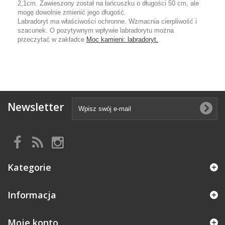
2,1cm. Zawieszony został na łańcuszku o długości 50 cm, ale
mogę dowolnie zmienić jego długość.
Labradoryt ma właściwości ochronne. Wzmacnia cierpliwość i
szacunek. O pozytywnym wpływie labradorytu można
przeczytać w zakładce
Moc kamieni: labradoryt.
Newsletter
Kategorie
Informacja
Moje konto