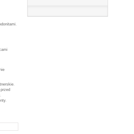
odonitami.
lcami
.
nie
tnerskie.
 przed
.
nty.