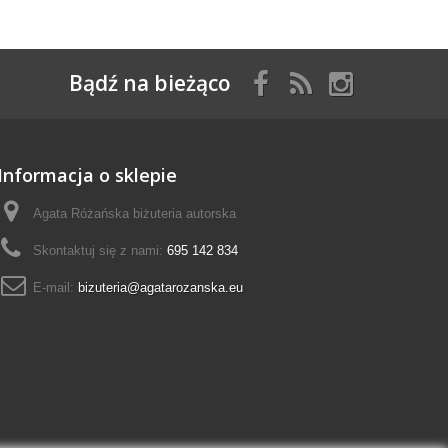
Bądź na bieżąco
Informacja o sklepie
Agata Różańska biżuteria autorska
Skontaktuj się z nami:
695 142 834
E-mail:
bizuteria@agatarozanska.eu