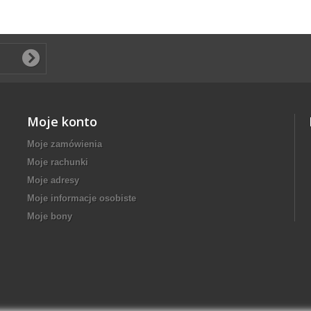
Moje konto
Moje zamówienia
Moje rachunki
Moje adresy
Moje informacje osobiste
Moje bony