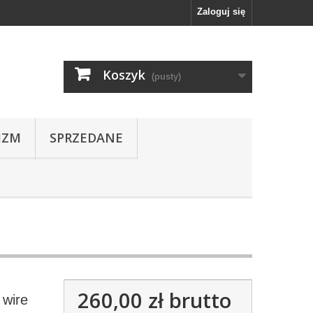
Zaloguj się
Koszyk
(pusty)
IZM
SPRZEDANE
260,00 zł
brutto
 wire