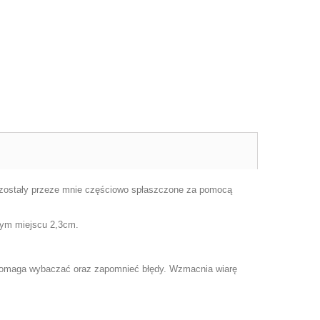
ty zostały przeze mnie częściowo spłaszczone za pomocą
zym miejscu 2,3cm.
, pomaga wybaczać oraz zapomnieć błędy. Wzmacnia wiarę