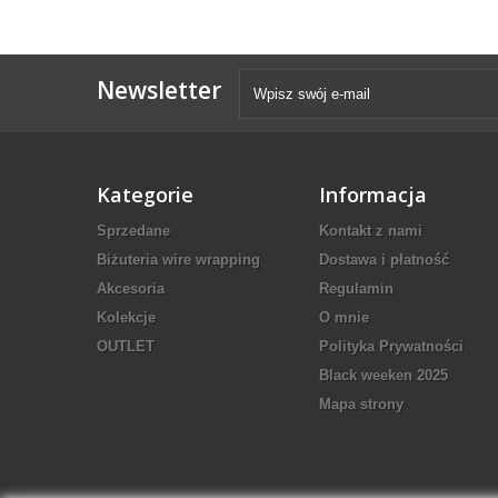
Newsletter
Kategorie
Informacja
Sprzedane
Kontakt z nami
Biżuteria wire wrapping
Dostawa i płatność
Akcesoria
Regulamin
Kolekcje
O mnie
OUTLET
Polityka Prywatności
Black weeken 2025
Mapa strony