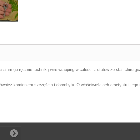
ałam go ręcznie techniką wire wrapping w całości z drutów ze stali chirurgi
t również kamieniem szczęścia i dobrobytu. O właściwościach ametystu i je