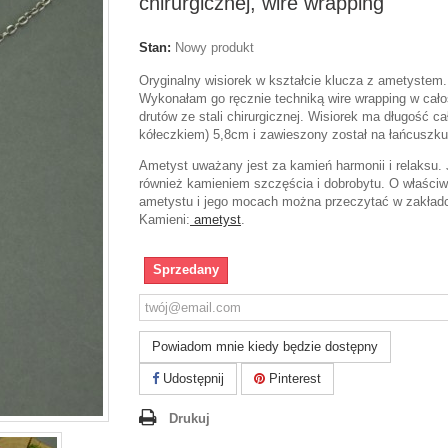
chirurgicznej, wire wrapping
Stan:
Nowy produkt
Oryginalny wisiorek w kształcie klucza z ametystem.
Wykonałam go ręcznie techniką wire wrapping w cało
drutów ze stali chirurgicznej. Wisiorek ma długość ca
kółeczkiem) 5,8cm i zawieszony został na łańcuszk
Ametyst uważany jest za kamień harmonii i relaksu. 
również kamieniem szczęścia i dobrobytu. O właści
ametystu i jego mocach można przeczytać w zakła
Kamieni:
ametyst
.
Sprzedany
Powiadom mnie kiedy będzie dostępny
Udostępnij
Pinterest
Drukuj