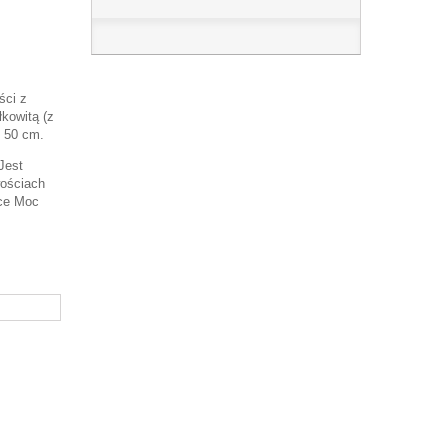
ści z
łkowitą (z
u 50 cm.
Jest
wościach
dce Moc