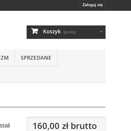
Zaloguj się
Koszyk
(pusty)
IZM
SPRZEDANE
160,00 zł
brutto
tali