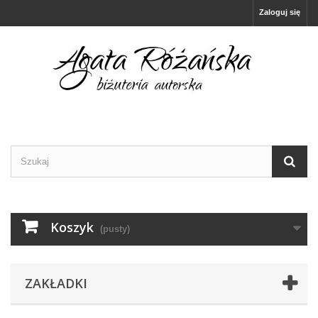
Zaloguj się
Koszyk
(pusty)
ZAKŁADKI